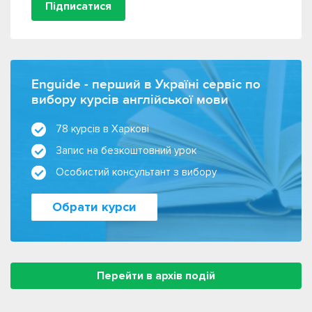
Підписатися
Enguide - перший в Україні сервіс по
вибору курсів англійської мови
78 курсів в Харкові
Запис на безкоштовний урок
Особистий консультант з вибору
Обрати курси
Перейти в архів подій