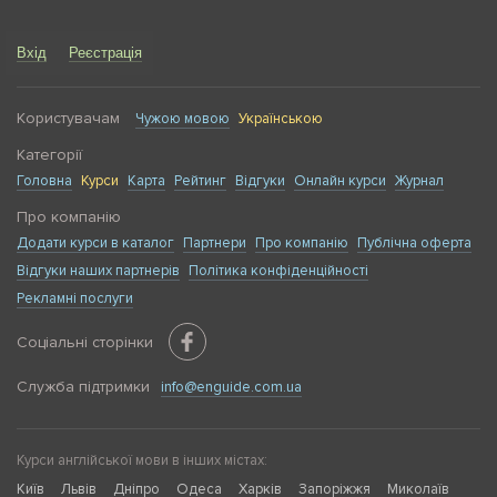
Вхід
Реєстрація
Користувачам
Чужою мовою
Українською
Категорії
Головна
Курси
Карта
Рейтинг
Відгуки
Онлайн курси
Журнал
Про компанію
Додати курси в каталог
Партнери
Про компанію
Публічна оферта
Відгуки наших партнерів
Політика конфіденційності
Рекламні послуги
Соціальні сторінки
Служба підтримки
info@enguide.com.ua
Курси англійської мови в інших містах:
Київ
Львів
Дніпро
Одеса
Харків
Запоріжжя
Миколаїв