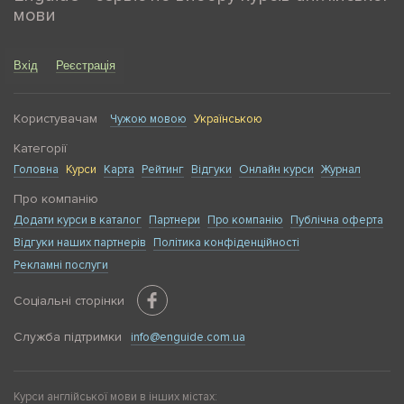
мови
Вхід
Реєстрація
Користувачам
Чужою мовою
Українською
Категорії
Головна
Курси
Карта
Рейтинг
Відгуки
Онлайн курси
Журнал
Про компанію
Додати курси в каталог
Партнери
Про компанію
Публічна оферта
Відгуки наших партнерів
Політика конфіденційності
Рекламні послуги
Соціальні сторінки
Служба підтримки
info@enguide.com.ua
Курси англійської мови в інших містах: