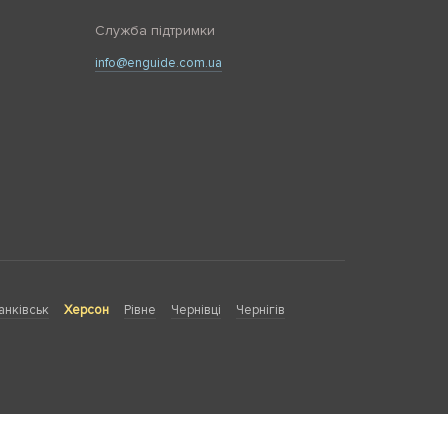
Служба підтримки
info@enguide.com.ua
анківськ
Херсон
Рівне
Чернівці
Чернігів