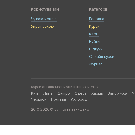
Користувачам
Категорії
Чужою мовою
Головна
Українською
Курси
Карта
Рейтинг
Відгуки
Онлайн курси
Журнал
Курси англійської мови в інших містах:
Київ
Львів
Дніпро
Одеса
Харків
Запоріжжя
М
Черкаси
Полтава
Ужгород
2010-2026 © Всі права захищено