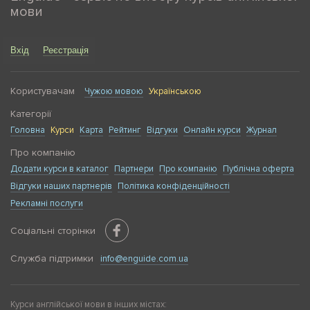
мови
Вхід
Реєстрація
Користувачам
Чужою мовою
Українською
Категорії
Головна
Курси
Карта
Рейтинг
Відгуки
Онлайн курси
Журнал
Про компанію
Додати курси в каталог
Партнери
Про компанію
Публічна оферта
Відгуки наших партнерів
Політика конфіденційності
Рекламні послуги
Соціальні сторінки
Служба підтримки
info@enguide.com.ua
Курси англійської мови в інших містах: