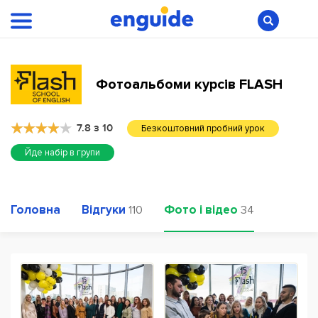
Фотоальбоми курсів FLASH
7.8 з 10
Безкоштовний пробний урок
Йде набір в групи
Головна
Відгуки
Фото і відео
110
34