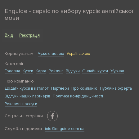
Enguide - сервіс по вибору курсів англійської
мови
Вхід
Реєстрація
Користувачам
Чужою мовою
Українською
Категорії
Головна
Курси
Карта
Рейтинг
Відгуки
Онлайн курси
Журнал
Про компанію
Додати курси в каталог
Партнери
Про компанію
Публічна оферта
Відгуки наших партнерів
Політика конфіденційності
Рекламні послуги
Соціальні сторінки
Служба підтримки
info@enguide.com.ua