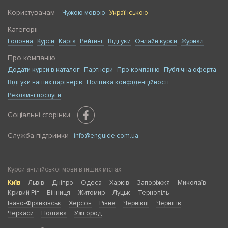
Користувачам
Чужою мовою
Українською
Категорії
Головна
Курси
Карта
Рейтинг
Відгуки
Онлайн курси
Журнал
Про компанію
Додати курси в каталог
Партнери
Про компанію
Публічна оферта
Відгуки наших партнерів
Політика конфіденційності
Рекламні послуги
Соціальні сторінки
Служба підтримки
info@enguide.com.ua
Курси англійської мови в інших містах:
Київ
Львів
Дніпро
Одеса
Харків
Запоріжжя
Миколаїв
Кривий Ріг
Вінниця
Житомир
Луцьк
Тернопіль
Івано-Франківськ
Херсон
Рівне
Чернівці
Чернігів
Черкаси
Полтава
Ужгород