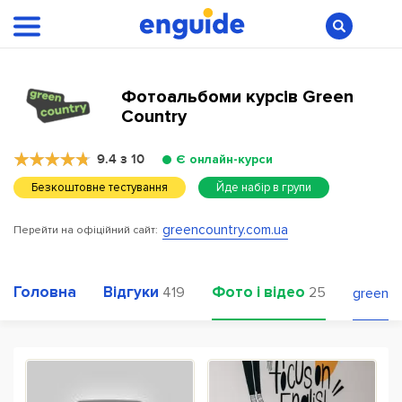
Фотоальбоми курсів Green
Country
9.4 з 10
Є онлайн-курси
Безкоштовне тестування
Йде набір в групи
greencountry.com.ua
Перейти на офіційний сайт:
Головна
Відгуки
Фото і відео
419
25
greenco