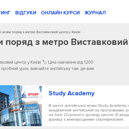
ТИНГ
ВІДГУКИ
ОНЛАЙН КУРСИ
ЖУРНАЛ
ої мови поряд з метро Виставковий центр у Києві
и поряд з метро Виставковий 
ковий центр у Києві 🏷️ Ціна навчання від 1200
 пробний урок, вивчайте англійську там, де вам
Study Academy
В школі англійської мови Study Academy
академічній англійській за програмами,
на базі 20-річного досвіду школи. В ака
фахівці з міжнародними сертифікатами...