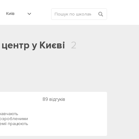
Київ
центр у Києві
2
89 відгуків
 навчають
 розробленими
демії працюють