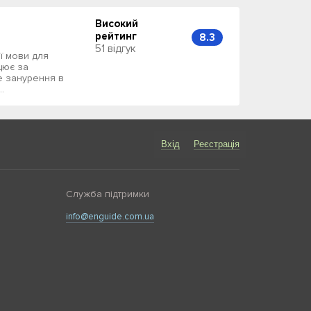
Високий
рейтинг
8.3
51 відгук
ої мови для
ацює за
е занурення в
.
Вхід
Реєстрація
Служба підтримки
info@enguide.com.ua