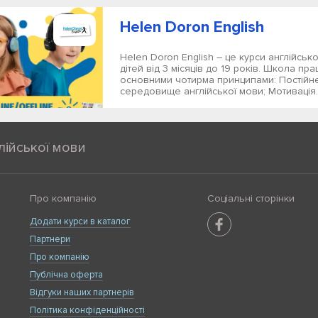
Helen Doron English
Helen Doron English – це курси англійськ
дітей від 3 місяців до 19 років. Школа пр
основними чотирма принципами: Постійн
середовище англійської мови; Мотивація..
лійської мови
Про компанію
Соціальні сторінки
Додати курси в каталог
Партнери
Про компанію
Публічна оферта
Відгуки наших партнерів
Політика конфіденційності