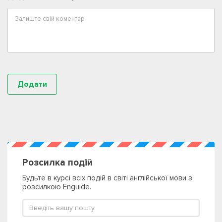
Розсилка подій
Будьте в курсі всіх подій в світі англійської мови з
розсилкою Enguide.