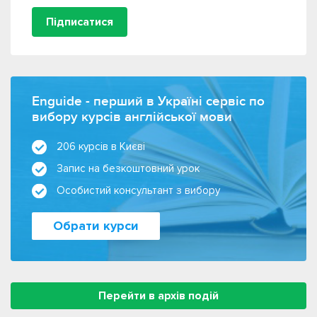
Підписатися
Enguide - перший в Україні сервіс по
вибору курсів англійської мови
206 курсів в Києві
Запис на безкоштовний урок
Особистий консультант з вибору
Обрати курси
Перейти в архів подій