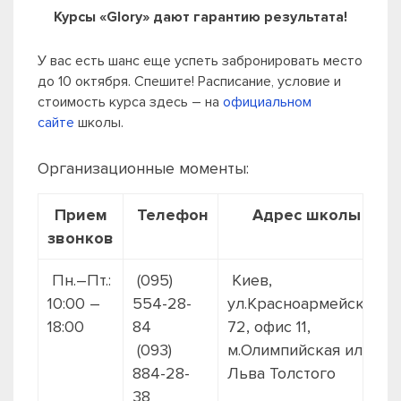
Курсы «Glory» дают гарантию результата!
У вас есть шанс еще успеть забронировать место
до 10 октября. Спешите! Расписание, условие и
стоимость курса здесь – на
официальном
сайте
школы.
Организационные моменты:
Прием
Телефон
Адрес школы
звонков
Пн.–Пт.:
(095)
Киев,
10:00 –
554-28-
ул.Красноармейская
18:00
84
72, офис 11,
(093)
м.Олимпийская или
884-28-
Льва Толстого
38