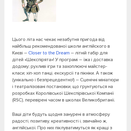
Цього літа нас чекає незабутня пригода від
найбільш рекомендованої школи англійского в
Києві –
Closer to the Dream
– літній табір для
дітей «Шекспірята»! У програмі – їжа і доставка
додому; рухливі ігри та захоплюючі майстер-
класи; хіп-хоп танці, екскурсії та пікніки. А також
(унікально і безпрецедентно!) – Сценічні мініатюри
і театралізовані постановки, що грунтуються на
розробках Королівської Шекспірівської Компанії
(RSC), перевірені часом в школах Великобританії.
Ваші діти будуть щодня занурені в атмосферу
радості, позитиву, креативності і, звичайно ж,
англійської. Про них піклуватимуться як кращі з