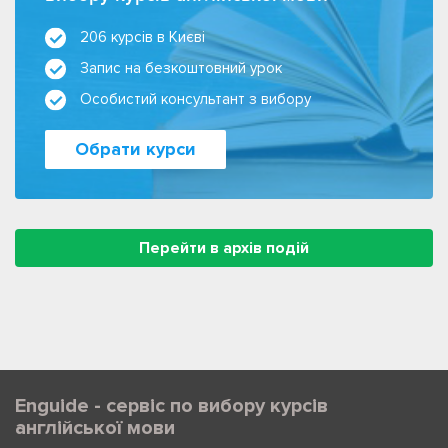
206 курсів в Києві
Запис на безкоштовний урок
Особистий консультант з вибору
Обрати курси
Перейти в архів подій
Enguide - сервіс по вибору курсів
англійської мови