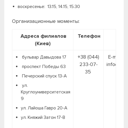
воскресенье: 13.15, 14.15, 15.30
Организационные моменты:
Адреса филиалов
Телефон
(Киев)
+38 (044)
E-mail:
бульвар Давыдова 17
233-07-
info@ame
проспект Победы 63
35
Печерский спуск 13-А
ул.
Круглоуниверситетская
9
ул. Лайоша Гавро 20-А
ул. Княжий Затон 17-В