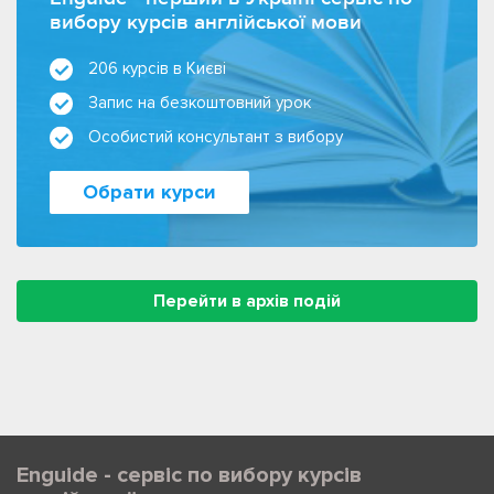
вибору курсів англійської мови
206 курсів в Києві
Запис на безкоштовний урок
Особистий консультант з вибору
Обрати курси
Перейти в архів подій
Enguide - сервіс по вибору курсів