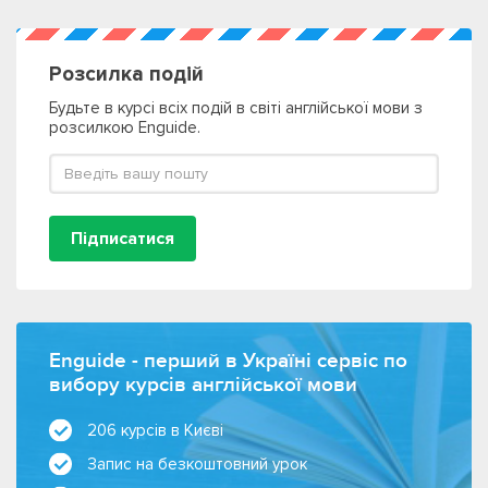
Розсилка подій
Будьте в курсі всіх подій в світі англійської мови з
розсилкою Enguide.
Підписатися
Enguide - перший в Україні сервіс по
вибору курсів англійської мови
206 курсів в Києві
Запис на безкоштовний урок