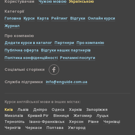
Користувачам
Чужою мовою
Українською
Категорії
Головна
Курси
Карта
Рейтинг
Відгуки
Онлайн курси
Журнал
Про компанію
Додати курси в каталог
Партнери
Про компанію
Публічна оферта
Відгуки наших партнерів
Політика конфіденційності
Рекламні послуги
Соціальні сторінки
Служба підтримки
info@enguide.com.ua
Курси англійської мови в інших містах:
Київ
Львів
Дніпро
Одеса
Харків
Запоріжжя
Миколаїв
Кривий Ріг
Вінниця
Житомир
Луцьк
Тернопіль
Івано-Франківськ
Херсон
Рівне
Чернівці
Чернігів
Черкаси
Полтава
Ужгород