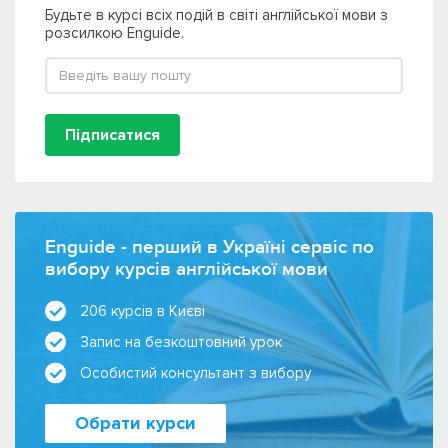
Будьте в курсі всіх подій в світі англійської мови з
розсилкою Enguide.
Підписатися
Enguide - перший в Україні сервіс по
вибору курсів англійської мови
206 курсів в Києві
Запис на безкоштовний урок
Особистий консультант з вибору
Обрати курси