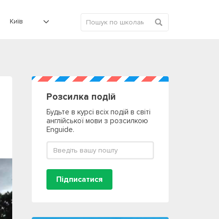
Київ
Розсилка подій
Будьте в курсі всіх подій в світі
англійської мови з розсилкою
Enguide.
Підписатися