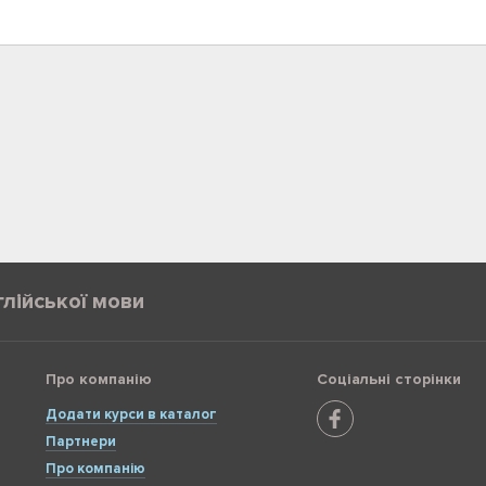
глійської мови
Про компанію
Соціальні сторінки
Додати курси в каталог
Партнери
Про компанію