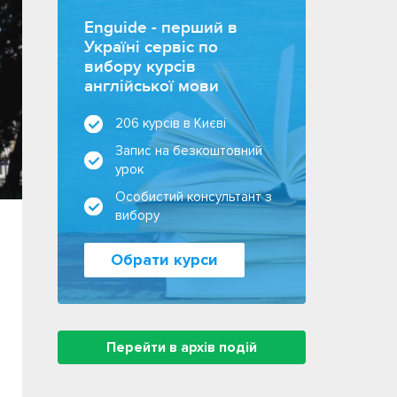
Enguide - перший в
Україні сервіс по
вибору курсів
англійської мови
206 курсів в Києві
Запис на безкоштовний
урок
Особистий консультант з
вибору
Обрати курси
Перейти в архів подій