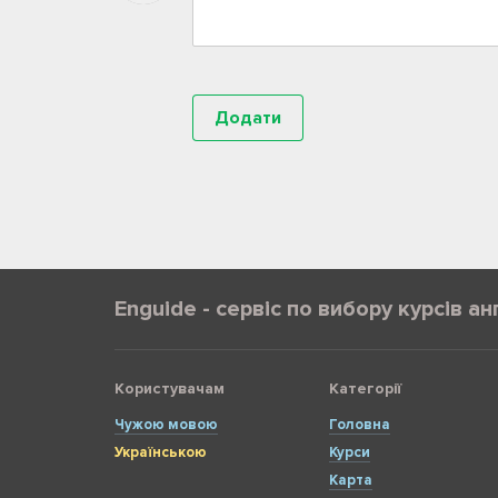
Enguide - сервіс по вибору курсів ан
Користувачам
Категорії
Чужою мовою
Головна
Українською
Курси
Карта