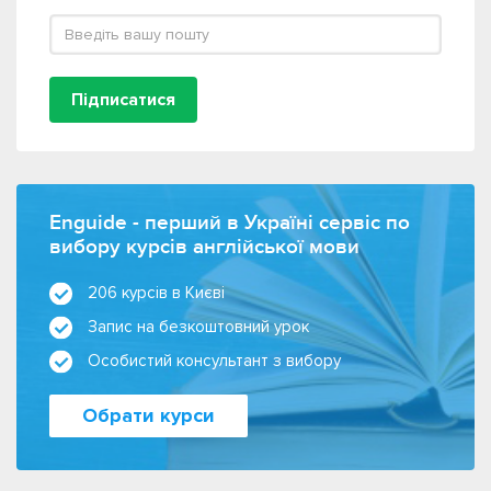
Підписатися
Enguide - перший в Україні сервіс по
вибору курсів англійської мови
206 курсів в Києві
Запис на безкоштовний урок
Особистий консультант з вибору
Обрати курси