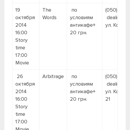
19
The
по
(050) 731-
октября
Words
условиям
dealideal
2014
антикафе+
ул. Конст
16:00
20 грн.
Story
time
17:00
Movie
26
Arbitrage
по
(050) 731-
октября
условиям
dealideal.
2014
антикафе+
ул. Конст
16:00
20 грн.
21
Story
time
17:00
Movie