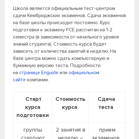
Школа является официальным тест-центром
сдачи Кембриджских экзаменов. Сдача экзаменов
на базе школы происходит постоянно. Курс
подготовки к экзамену FCE рассчитан на 1-2
семестра (в зависимости от начального уровня
знаний студента). Стоимость курса будет
зависеть от количества занятий в неделю. На
базе центра можно сдать компьютерную и
бумажную версию теста. Подробности
на
странице Enguide
или
официальном
сайте
компании.
Старт
Стоимость
Сдача
Сто
курса
курса
теста
т
подготовки
группы
2 занятия в
прием
PB
130
стартуют
неделю –
экзаменов