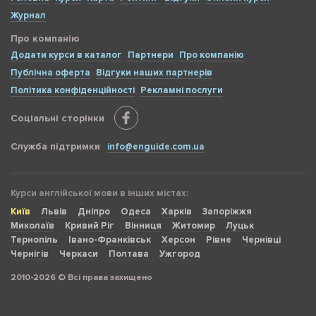
Журнал
Про компанію
Додати курси в каталог
Партнери
Про компанію
Публічна оферта
Відгуки наших партнерів
Політика конфіденційності
Рекламні послуги
Соціальні сторінки
Служба підтримки
info@enguide.com.ua
Курси англійської мови в інших містах:
Київ
Львів
Дніпро
Одеса
Харків
Запоріжжя
Миколаїв
Кривий Ріг
Вінниця
Житомир
Луцьк
Тернопіль
Івано-Франківськ
Херсон
Рівне
Чернівці
Чернігів
Черкаси
Полтава
Ужгород
2010-2026 © Всі права захищено