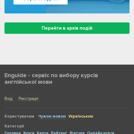
Перейти в архів подій
Enguide - сервіс по вибору курсів
англійської мови
Вхід
Реєстрація
Користувачам
Чужою мовою
Українською
Категорії
Головна
Курси
Карта
Рейтинг
Відгуки
Онлайн курси