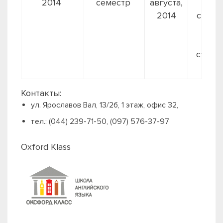
2014
семестр
августа,
д
2014
студе
575 
пол
стоим
1150
Контакты:
ул. Ярославов Вал, 13/2б, 1 этаж, офис 32,
тел.: (044) 239-71-50, (097) 576-37-97
Oxford Klass