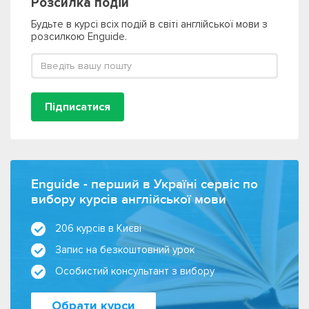
Розсилка подій
Будьте в курсі всіх подій в світі англійської мови з
розсилкою Enguide.
Підписатися
Enguide - перший в Україні сервіс по
вибору курсів англійської мови
206 курсів в Києві
Запис на безкоштовний урок
Особистий консультант з вибору
Обрати курси