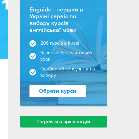
Enguide - перший в
Україні сервіс по
вибору курсів
англійської мови
206 курсів в Києві
Запис на безкоштовний
урок
Особистий консультант з
вибору
Обрати курси
Перейти в архів подій