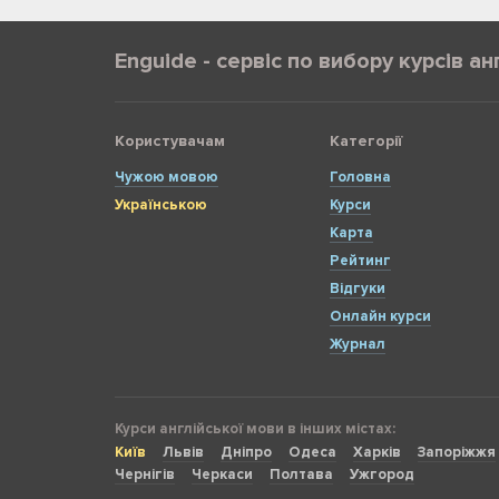
Enguide - сервіс по вибору курсів ан
Користувачам
Категорії
Чужою мовою
Головна
Українською
Курси
Карта
Рейтинг
Відгуки
Онлайн курси
Журнал
Курси англійської мови в інших містах:
Київ
Львів
Дніпро
Одеса
Харків
Запоріжжя
Чернігів
Черкаси
Полтава
Ужгород