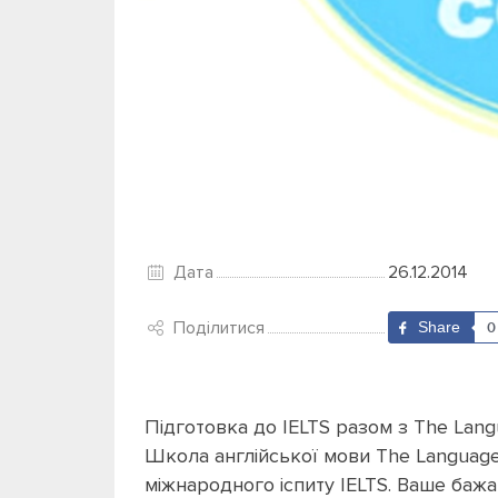
Дата
26.12.2014
Поділитися
Share
0
Підготовка до IELTS разом з The Lang
Школа англійської мови The Languag
міжнародного іспиту IELTS. Ваше баж