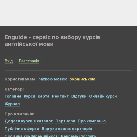
Enguide - сервіс по вибору курсів
англійської мови
Вхід
Реєстрація
Користувачам
Чужою мовою
Українською
Категорії
Головна
Курси
Карта
Рейтинг
Відгуки
Онлайн курси
Журнал
Про компанію
Додати курси в каталог
Партнери
Про компанію
Публічна оферта
Відгуки наших партнерів
Політика конфіденційності
Рекламні послуги