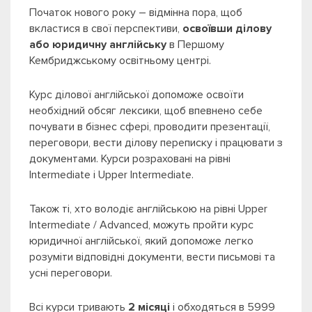
Початок нового року – відмінна пора, щоб
вкластися в свої перспективи,
освоївши ділову
або юридичну англійську
в Першому
Кембриджському освітньому центрі.
Курс ділової англійської допоможе освоїти
необхідний обсяг лексики, щоб впевнено себе
почувати в бізнес сфері, проводити презентації,
переговори, вести ділову переписку і працювати з
документами. Курси розраховані на рівні
Intermediate і Upper Intermediate.
Також ті, хто володіє англійською на рівні Upper
Intermediate / Advanced, можуть пройти курс
юридичної англійської, який допоможе легко
розуміти відповідні документи, вести письмові та
усні переговори.
Всі курси тривають
2 місяці
і обходяться в 5999