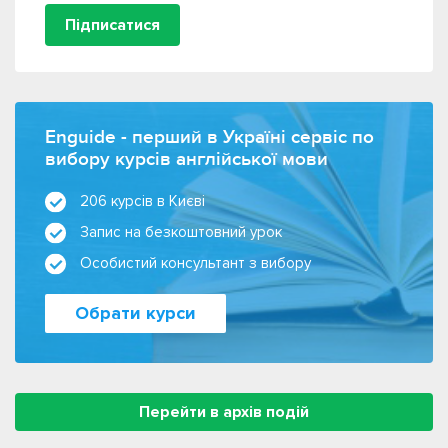
Підписатися
Enguide - перший в Україні сервіс по
вибору курсів англійської мови
206 курсів в Києві
Запис на безкоштовний урок
Особистий консультант з вибору
Обрати курси
Перейти в архів подій