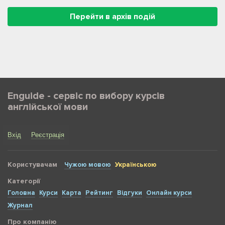
Перейти в архів подій
Enguide - сервіс по вибору курсів
англійської мови
Вхід
Реєстрація
Користувачам
Чужою мовою
Українською
Категорії
Головна
Курси
Карта
Рейтинг
Відгуки
Онлайн курси
Журнал
Про компанію