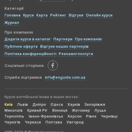
Категорії
Головна
Курси
Карта
Рейтинг
Відгуки
Онлайн курси
Журнал
Про компанію
Додати курси в каталог
Партнери
Про компанію
Публічна оферта
Відгуки наших партнерів
Політика конфіденційності
Рекламні послуги
Соціальні сторінки
Служба підтримки
info@enguide.com.ua
Курси англійської мови в інших містах:
Київ
Львів
Дніпро
Одеса
Харків
Запоріжжя
Миколаїв
Кривий Ріг
Вінниця
Житомир
Луцьк
Тернопіль
Івано-Франківськ
Херсон
Рівне
Чернівці
Чернігів
Черкаси
Полтава
Ужгород