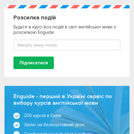
Розсилка подій
Будьте в курсі всіх подій в світі англійської мови з
розсилкою Enguide.
Підписатися
Enguide - перший в Україні сервіс по
вибору курсів англійської мови
206 курсів в Києві
Запис на безкоштовний урок