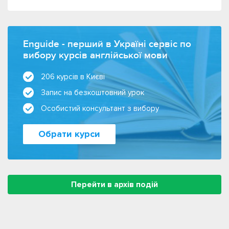
Enguide - перший в Україні сервіс по
вибору курсів англійської мови
206 курсів в Києві
Запис на безкоштовний урок
Особистий консультант з вибору
Обрати курси
Перейти в архів подій