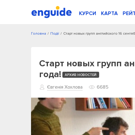
КУРСИ
КАРТА
РЕЙ
Головна
/
Події
/
Старт новых групп английского 16 сентяб
Старт новых групп ан
года!
АРХИВ НОВОСТЕЙ
Євгенія Хохлова
6685