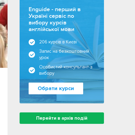
Enguide - перший в
Україні сервіс по
вибору курсів
англійської мови
206 курсів в Києві
Запис на безкоштовний
урок
Особистий консультант з
вибору
Обрати курси
Перейти в архів подій