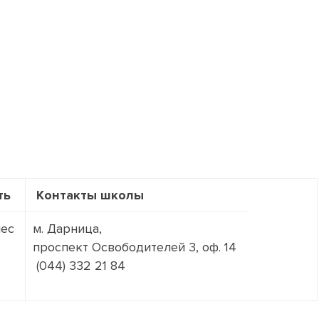
ть
Контакты школы
мес
м. Дарница,
проспект Освободителей 3, оф. 14
(044) 332 21 84