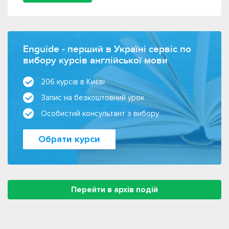
Enguide - перший в Україні сервіс по
вибору курсів англійської мови
206 курсів в Києві
Запис на безкоштовний урок
Особистий консультант з вибору
Обрати курси
Перейти в архів подій