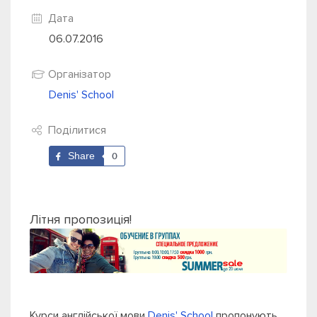
Дата
06.07.2016
Організатор
Denis' School
Поділитися
Share
0
Літня пропозиція!
Курси англійської мови
Denis' School
пропонують