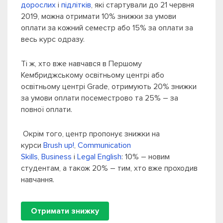
дорослих
і
підлітків
, які стартували до 21 червня
2019, можна отримати 10% знижки за умови
оплати за кожний семестр або 15% за оплати за
весь курс одразу.
Ті ж, хто вже навчався в Першому
Кембриджському освітньому центрі або
освітньому центрі Grade, отримують 20% знижки
за умови оплати посеместрово та 25% – за
повної оплати.
Окрім того, центр пропонує знижки на
курси
Brush up!
,
Communication
Skills
,
Business
і
Legal English
: 10% – новим
студентам, а також 20% – тим, хто вже проходив
навчання.
Отримати знижку