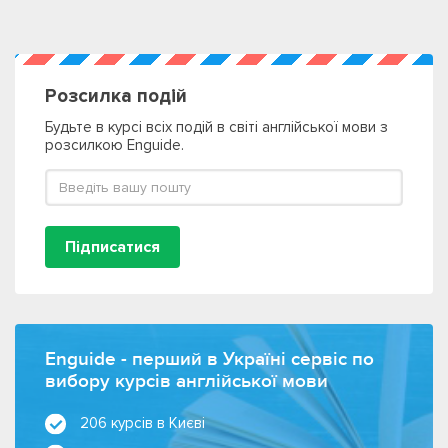
Розсилка подій
Будьте в курсі всіх подій в світі англійської мови з
розсилкою Enguide.
Підписатися
Enguide - перший в Україні сервіс по
вибору курсів англійської мови
206 курсів в Києві