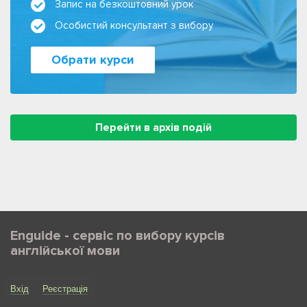
Запис на безкоштовний урок
Особистий консультант з вибору
Обрати курси
Перейти в архів подій
Enguide - сервіс по вибору курсів
англійської мови
Вхід
Реєстрація