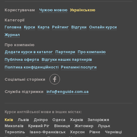
Користувачам
Чужою мовою
Українською
Категорії
Головна
Курси
Карта
Рейтинг
Відгуки
Онлайн курси
Журнал
Про компанію
Додати курси в каталог
Партнери
Про компанію
Публічна оферта
Відгуки наших партнерів
Політика конфіденційності
Рекламні послуги
Соціальні сторінки
Служба підтримки
info@enguide.com.ua
Курси англійської мови в інших містах:
Київ
Львів
Дніпро
Одеса
Харків
Запоріжжя
Миколаїв
Кривий Ріг
Вінниця
Житомир
Луцьк
Тернопіль
Івано-Франківськ
Херсон
Рівне
Чернівці