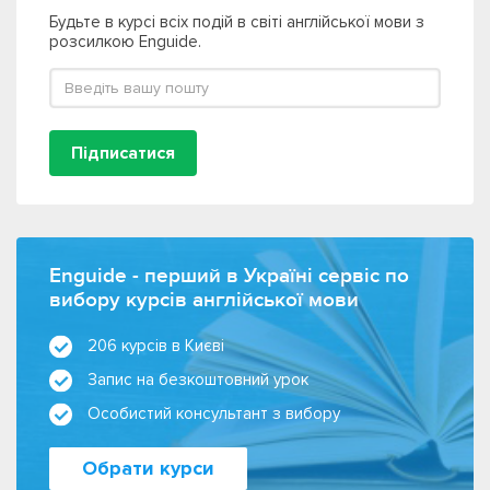
Будьте в курсі всіх подій в світі англійської мови з
розсилкою Enguide.
Підписатися
Enguide - перший в Україні сервіс по
вибору курсів англійської мови
206 курсів в Києві
Запис на безкоштовний урок
Особистий консультант з вибору
Обрати курси