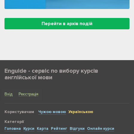
Перейти в архів подій
Enguide - сервіс по вибору курсів
англійської мови
Вхід
Реєстрація
Користувачам
Чужою мовою
Українською
Категорії
Головна
Курси
Карта
Рейтинг
Відгуки
Онлайн курси