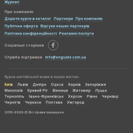
Журнал
Про компанію
Додати курси в каталог
Партнери
Про компанію
Публічна оферта
Відгуки наших партнерів
Політика конфіденційності
Рекламні послуги
Соціальні сторінки
Служба підтримки
info@enguide.com.ua
Курси англійської мови в інших містах:
Київ
Львів
Дніпро
Одеса
Харків
Запоріжжя
Миколаїв
Кривий Ріг
Вінниця
Житомир
Луцьк
Тернопіль
Івано-Франківськ
Херсон
Рівне
Чернівці
Чернігів
Черкаси
Полтава
Ужгород
2010-2026 © Всі права захищено