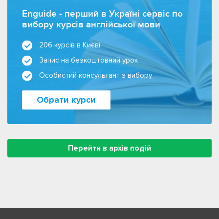
Enguide - перший в Україні сервіс по
вибору курсів англійської мови
206 курсів в Києві
Запис на безкоштовний урок
Особистий консультант з вибору
Обрати курси
Перейти в архів подій