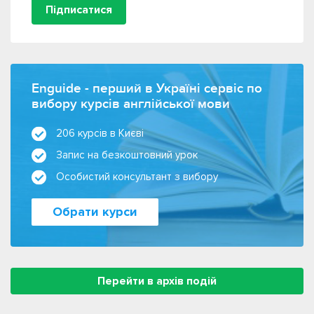
Підписатися
Enguide - перший в Україні сервіс по
вибору курсів англійської мови
206 курсів в Києві
Запис на безкоштовний урок
Особистий консультант з вибору
Обрати курси
Перейти в архів подій