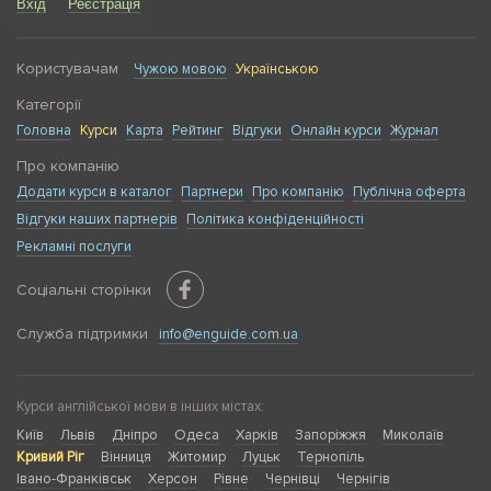
Вхід
Реєстрація
Користувачам
Чужою мовою
Українською
Категорії
Головна
Курси
Карта
Рейтинг
Відгуки
Онлайн курси
Журнал
Про компанію
Додати курси в каталог
Партнери
Про компанію
Публічна оферта
Відгуки наших партнерів
Політика конфіденційності
Рекламні послуги
Соціальні сторінки
Служба підтримки
info@enguide.com.ua
Курси англійської мови в інших містах:
Київ
Львів
Дніпро
Одеса
Харків
Запоріжжя
Миколаїв
Кривий Ріг
Вінниця
Житомир
Луцьк
Тернопіль
Івано-Франківськ
Херсон
Рівне
Чернівці
Чернігів