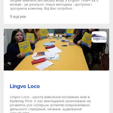
людям! Вивчити англійську мову з English Time® за 5
місяців - це реально. Наша методика - доступна і
зрозуміла кожному. Від Вас потрібно...
9 відгуків
Lingvo Loco
Lingvo Loco - школа вивчення іноземних мов в
Кривому Розі. У нас викладання орієнтоване на
розвиток усіх чотирьох аспектів комунікативної
діяльності: говоріння, читання, аудіювання