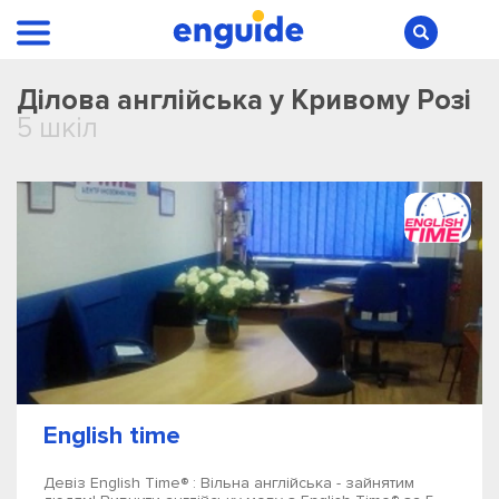
Ділова англійська у Кривому Розі
5 шкіл
English time
Девіз English Time® : Вільна англійська - зайнятим