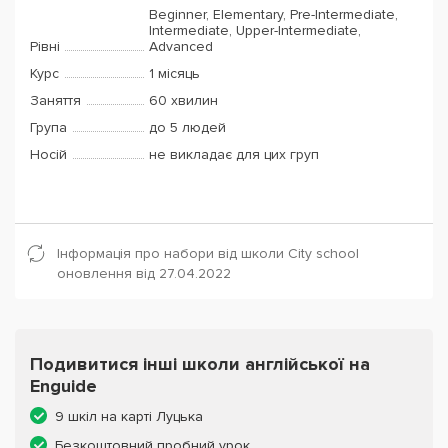
Beginner, Elementary, Pre-Intermediate,
Intermediate, Upper-Intermediate,
Рівні
Advanced
Курс
1 місяць
Заняття
60 хвилин
Група
до 5 людей
Носій
не викладає для цих груп
Інформація про набори від школи City school
оновлення від 27.04.2022
Подивитися інші школи англійської на
Enguide
9 шкіл на карті Луцька
Безкоштовний пробний урок