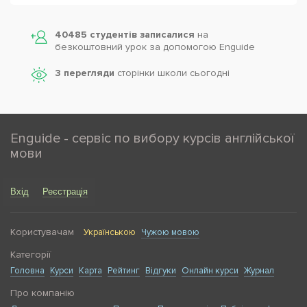
Powered by
Leaflet
— © Google 2026
40485 студентів записалися
на
безкоштовний урок за допомогою Enguide
3 перегляди
сторінки школи cьогодні
Enguide - сервіс по вибору курсів англійської
мови
Вхід
Реєстрація
Користувачам
Українською
Чужою мовою
Категорії
Головна
Курси
Карта
Рейтинг
Відгуки
Онлайн курси
Журнал
Про компанію