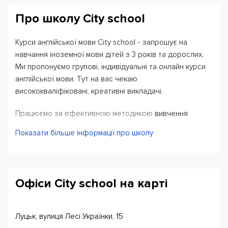
Про школу City school
Курси англійської мови City school - запрошує на
навчання іноземної мови дітей з 3 років та дорослих.
Ми пропонуємо групові, індивідуальні та онлайн курси
англійської мови. Тут на вас чекаю
висококваліфіковані, креативні викладачі.
Працюємо за ефективною методикою вивчення
англійської мови. В нашому арсеналі найсучасніша
Показати більше інформації про школу
література, проводимо ауді і відео уроки. Ми часто
влаштовуємо тематичні вечірки, творчі майстер-класи
та інтерактивні курси. Підберемо для вас зручний
графік навчання.
Офіси City school на карті
Також ми подорожуємо, наші студенти City School вже
відвідали Болгарію , Польщу , Чехію , Австрію ,
Луцьк, вулиця Лесі Українки, 15
Угорщину, Грецію та не мають наміру зупинятися !