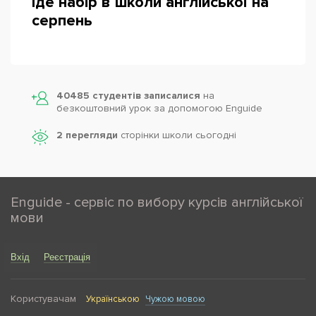
Іде набір в школи англійської на
серпень
Powered by
Leaflet
— © Google 2026
40485 студентів записалися
на
безкоштовний урок за допомогою Enguide
2 перегляди
сторінки школи cьогодні
Enguide - сервіс по вибору курсів англійської
мови
Вхід
Реєстрація
Користувачам
Українською
Чужою мовою