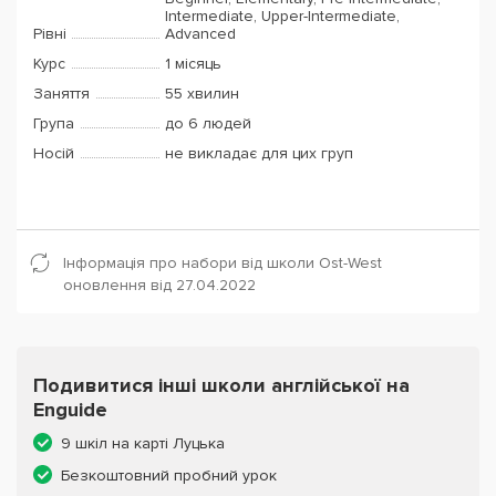
Intermediate, Upper-Intermediate,
Рівні
Advanced
Курс
1 місяць
Заняття
55 хвилин
Група
до 6 людей
Носій
не викладає для цих груп
Інформація про набори від школи Ost-West
оновлення від 27.04.2022
Подивитися інші школи англійської на
Enguide
9 шкіл на карті Луцька
Безкоштовний пробний урок