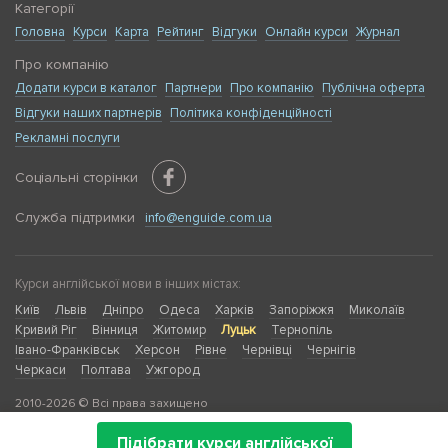
Категорії
Головна
Курси
Карта
Рейтинг
Відгуки
Онлайн курси
Журнал
Про компанію
Додати курси в каталог
Партнери
Про компанію
Публічна оферта
Відгуки наших партнерів
Політика конфіденційності
Рекламні послуги
Соціальні сторінки
Служба підтримки
info@enguide.com.ua
Курси англійської мови в інших містах:
Київ
Львів
Дніпро
Одеса
Харків
Запоріжжя
Миколаїв
Кривий Ріг
Вінниця
Житомир
Луцьк
Тернопіль
Івано-Франківськ
Херсон
Рівне
Чернівці
Чернігів
Черкаси
Полтава
Ужгород
2010-2026 © Всі права захищено
Підібрати курси англійської