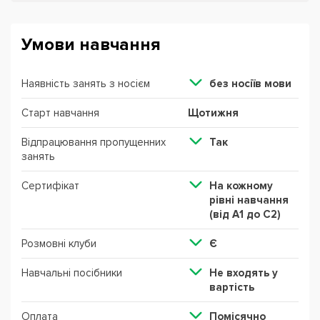
Умови навчання
Наявність занять з носієм
без ноcіїв мови
Старт навчання
Щотижня
Відпрацювання пропущенних
Так
занять
Сертифікат
На кожному
рівні навчання
(від А1 до С2)
Розмовні клуби
Є
Навчальні посібники
Не входять у
вартість
Оплата
Помісячно