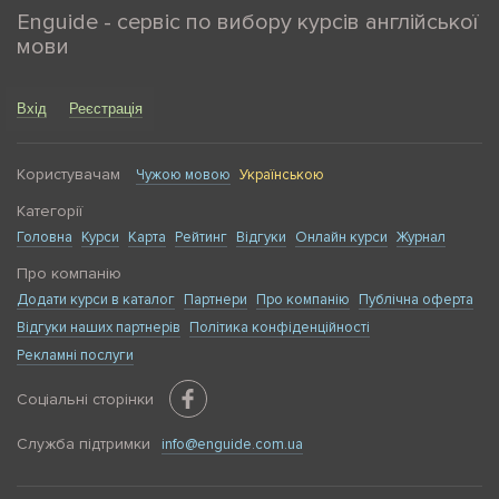
Enguide - сервіс по вибору курсів англійської
мови
Вхід
Реєстрація
Користувачам
Чужою мовою
Українською
Категорії
Головна
Курси
Карта
Рейтинг
Відгуки
Онлайн курси
Журнал
Про компанію
Додати курси в каталог
Партнери
Про компанію
Публічна оферта
Відгуки наших партнерів
Політика конфіденційності
Рекламні послуги
Соціальні сторінки
Служба підтримки
info@enguide.com.ua