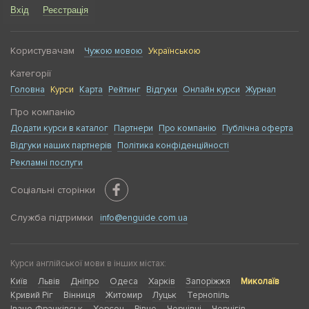
Вхід
Реєстрація
Наведемо приклад. Лексика тієї чи іншої мови
відрізняється в залежності від клімату та рельєфу
місцевості, на території якої проживають носії мови.
Користувачам
Чужою мовою
Українською
Наприклад, у ескімоській мові нараховується близько
Категорії
20 синонімів слова «сніг». Ці синоніми були створені в
результаті необхідності позначати сніг різної структури і
Головна
Курси
Карта
Рейтинг
Відгуки
Онлайн курси
Журнал
кольору. Так само загальновживана лексика
Про компанію
доповнюється професіоналізмами з тієї чи іншої сфери
Додати курси в каталог
Партнери
Про компанію
Публічна оферта
діяльності.
Відгуки наших партнерів
Політика конфіденційності
На курсах англійської мови для моряків процес
Рекламні послуги
вивчення поділяється, як правило, на дві частини:
початковий та середній рівні. За програмою
Соціальні сторінки
початкового рівня проходять навчання матроси,
мотористи, кухарі та обслуговуючий персонал судна.
Служба підтримки
info@enguide.com.ua
Програма включає: вивчення морської розмовної та
письмової англійської мови, прослуховування текстів
морської тематики, удосконалення граматики,
Курси англійської мови в інших містах:
вивчення назв приміщень на борту судна, обладнання
Київ
та його місцезнаходження, визначення напрямків руху
Львів
Дніпро
Одеса
Харків
Запоріжжя
Миколаїв
Кривий Ріг
на англійській мові, назв команд і сигналів тривоги.
Вінниця
Житомир
Луцьк
Тернопіль