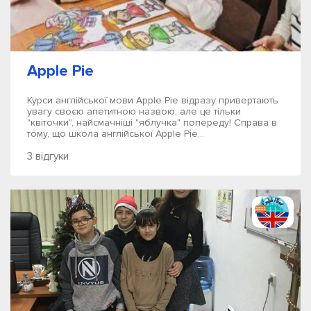
Apple Pie
Курси англійської мови Apple Pie відразу привертають
увагу своєю апетитною назвою, але це тільки
"квіточки", найсмачніші "яблучка" попереду! Справа в
тому, що школа англійської Apple Pie...
3 відгуки