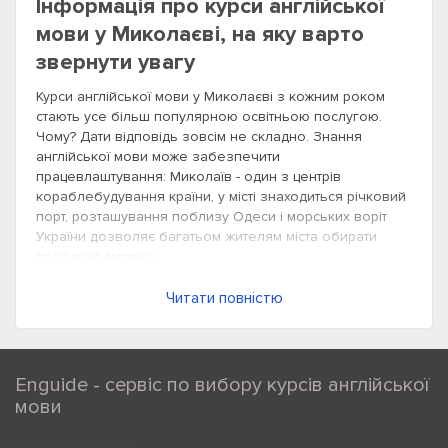
Інформація про курси англійської
мови у Миколаєві, на яку варто
звернути увагу
Курси англійської мови у Миколаєві з кожним роком
стають усе більш популярною освітньою послугою.
Чому? Дати відповідь зовсім не складно. Знання
англійської мови може забезпечити
працевлаштування: Миколаїв - один з центрів
кораблебудування країни, у місті знаходиться річковий
порт, розташування поблизу Одеси і морських воріт
України дозволяє багатьом жителям міста обирати
професію моряка.
Саме тому спеціалізовані курси англійської мови у
Читати повністю
Миколаєві користуються величезною популярністю
серед жителів міста. Адже у списку спецкурсів будь-
якого лінгвістичного центру можна знайти і курси
англійської мови для моряків. Чим вони відрізняються
Enguide - сервіс по вибору курсів англійської
від загального курсу англійської мови та інших
мови
спецкурсів і чи не достатньо вивчити стандартний курс
англійської мови для роботи на кораблі?