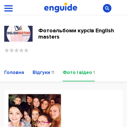
Фотоальбоми курсів English
masters
Головна
Відгуки
Фото і відео
11
1