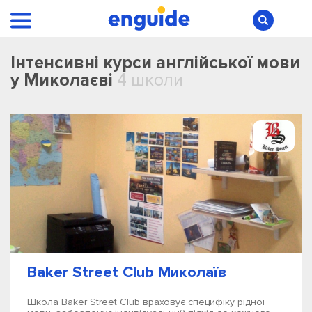
Інтенсивні курси англійської мови
у Миколаєві
4 школи
Baker Street Club Миколаїв
Школа Baker Street Club враховує специфіку рідної