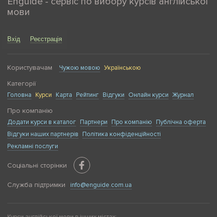
Enguide - сервіс по вибору курсів англійської
мови
Вхід
Реєстрація
Користувачам
Чужою мовою
Українською
Категорії
Головна
Курси
Карта
Рейтинг
Відгуки
Онлайн курси
Журнал
Про компанію
Додати курси в каталог
Партнери
Про компанію
Публічна оферта
Відгуки наших партнерів
Політика конфіденційності
Рекламні послуги
Соціальні сторінки
Служба підтримки
info@enguide.com.ua