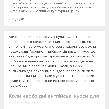
мову, аби краще розуміти людей іншого менталітету,
розширювати світогляд і сприймати світ як велике
місто. Одеський освітньо-культурний центр...
3 відгуки
Хочете вивчити англійську з нуля в Одесі, але не
знаєте, з чого почати? Не хвилюйтесь — навіть якщо
ви не пам'ятаєте жодного слова зі школи, все можна
надолужити. Головне — вибрати відповідний курс, де
навчання буде простим, зрозумілим і захопливим. А
щоб не витрачати час на їхні пошуки — заходьте на
Enguide. Ми зібрали всі мовні школи, в яких є
англійська для початківців в Одесі, перевірили якість
навчання, вивчили відгуки студентів і склали чесний
рейтинг. Саме на нього ви можете орієнтуватися під
час вибору.
Коли необхідні англійські курси для
початківців