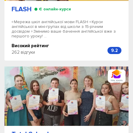
FLASH
Є онлайн-курси
৹ Мережа шкіл англійської мови FLASH ৹ Курси
англійської в міні-групах від школи з 15-річним
досвідом ৹ Змінимо ваше бачення англійської вже з
першого уроку! ...
Високий рейтинг
9.2
262 відгуки