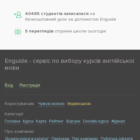
40485 студентів записалися
на
безкоштовний урок за допомогою Enguide
5 переглядів
сторінки школи cьогодні
Enguide - сервіс по вибору курсів англійської
мови
Вхід
Реєстрація
Користувачам
Чужою мовою
Українською
Категорії
Головна
Курси
Карта
Рейтинг
Відгуки
Онлайн курси
Журнал
Про компанію
Додати курси в каталог
Партнери
Про компанію
Публічна оферта