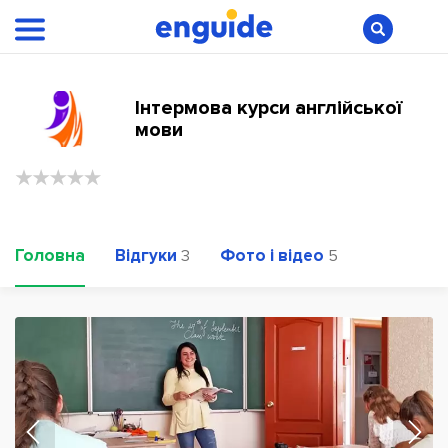
Інтермова курси англійської
мови
Головна
Відгуки
Фото і відео
3
5