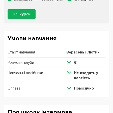
Всі курси
Умови навчання
Старт навчання
Вересень і Лютий
Розмовні клуби
Є
Навчальні посібники
Не входять у
вартість
Оплата
Помісячно
Про школу Інтермова