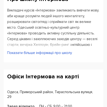
Викладачі курсів «Інтермова» закликають вивчати мову,
аби краще розуміти людей іншого менталітету,
розширювати світогляд і сприймати світ як велике
місто. Одеський освітньо-культурний центр
«Інтермова» проводить активну суспільну діяльність.
Серед цікавих і захоплюючих заходів центру — веселі
старти, вечірка Хеллоуін, брейн-ринг англійською і
щорічні конкурси промов. Курси англійської мови, які
Показати більше інформації про школу
представляє центр, досить різноманітні: курси для
дітей, корпоративні курси, розмовна англійська, ділова
англійська, однак особливої уваги заслуговує
спеціальний курс «Англійська мова для моряків».
Офіси Інтермова на карті
Система знижок стане приємним сюрпризом для
постійних клієнтів центру.
Одеса, Приморський район, Тираспольська вулиця,
Свідоцтво про державну реєстрацію юридичної особи
29
Виконавчого комітету Одеської міської ради від
Зараз відкрито
ПН - CБ: 9:00 - 21:00
01.11.2006 серії А00 № 268498.