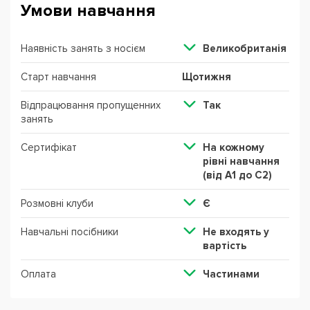
Умови навчання
Наявність занять з носієм
Великобританія
Старт навчання
Щотижня
Відпрацювання пропущенних
Так
занять
Сертифікат
На кожному
рівні навчання
(від А1 до С2)
Розмовні клуби
Є
Навчальні посібники
Не входять у
вартість
Оплата
Частинами