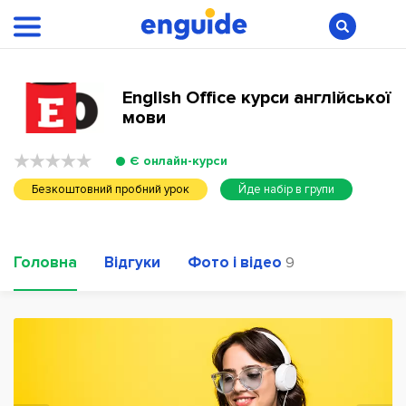
English Office курси англійської
мови
Є онлайн-курси
Безкоштовний пробний урок
Йде набір в групи
Головна
Відгуки
Фото і відео
9