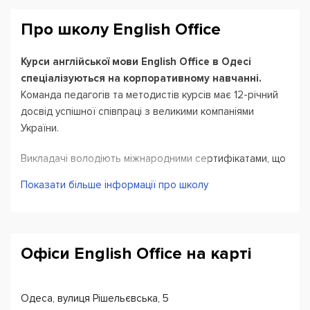
Про школу English Office
Курси англійської мови English Office в Одесі
спеціалізуються на корпоративному навчанні.
Команда педагогів та методистів курсів має 12-річний
досвід успішної співпраці з великими компаніями
України.
Викладачі володіють міжнародними сертифікатами, що
підтверджують професійний рівень відповідно до
Показати більше інформації про школу
загальноєвропейських вимог якості. Школа є
сертифікованим центром при Cambridge Assessment
English.
Офіси English Office на карті
Школою створена онлайн-платформа інтерактивних
вправ для поліпшення граматичних і лексичних
навичок. Методисти ведуть регулярний моніторинг
Одеса, вулиця Рішельєвська, 5
прогресу кожного студента. У навчальному процесі