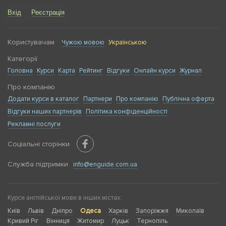
Всі курси можна пройти в форматі онлайн через Skype
Вхід
Реєстрація
або Zoom студентам від 12 років.
Користувачам
Чужою мовою
Українською
Категорії
Головна
Курси
Карта
Рейтинг
Відгуки
Онлайн курси
Журнал
Про компанію
Додати курси в каталог
Партнери
Про компанію
Публічна оферта
Відгуки наших партнерів
Політика конфіденційності
Рекламні послуги
Соціальні сторінки
Служба підтримки
info@enguide.com.ua
Курси англійської мови в інших містах:
Київ
Львів
Дніпро
Одеса
Харків
Запоріжжя
Миколаїв
Кривий Ріг
Вінниця
Житомир
Луцьк
Тернопіль