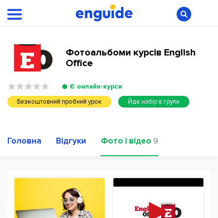
Фотоальбоми курсів English
Office
Є онлайн-курси
Безкоштовний пробний урок
Йде набір в групи
Головна
Відгуки
Фото і відео
9