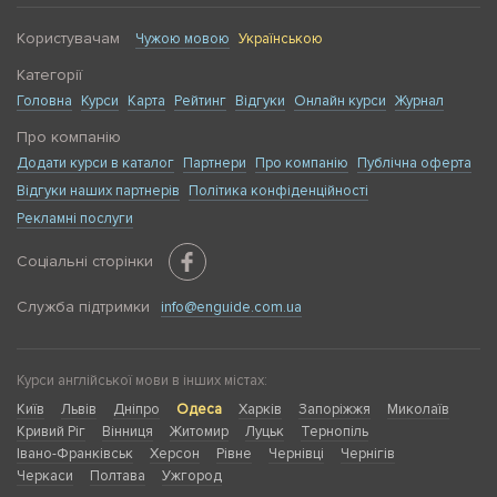
Користувачам
Чужою мовою
Українською
Категорії
Головна
Курси
Карта
Рейтинг
Відгуки
Онлайн курси
Журнал
Про компанію
Додати курси в каталог
Партнери
Про компанію
Публічна оферта
Відгуки наших партнерів
Політика конфіденційності
Рекламні послуги
Соціальні сторінки
Служба підтримки
info@enguide.com.ua
Курси англійської мови в інших містах:
Київ
Львів
Дніпро
Одеса
Харків
Запоріжжя
Миколаїв
Кривий Ріг
Вінниця
Житомир
Луцьк
Тернопіль
Івано-Франківськ
Херсон
Рівне
Чернівці
Чернігів
Черкаси
Полтава
Ужгород