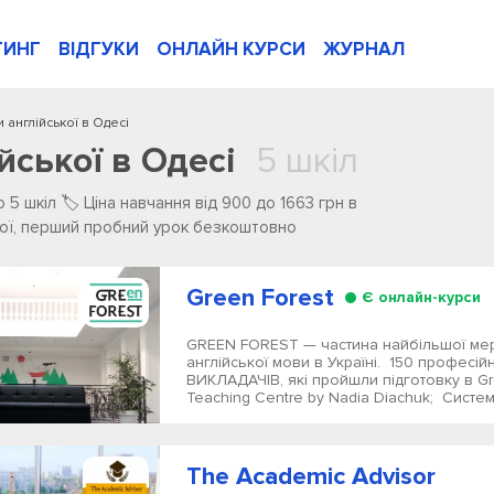
ТИНГ
ВІДГУКИ
ОНЛАЙН КУРСИ
ЖУРНАЛ
и англійської в Одесі
йської в Одесі
5 шкіл
️5 ️шкіл 🏷️ Ціна навчання від 900 до 1663 грн в
ької, перший пробний урок безкоштовно
Green Forest
Є онлайн-курси
GREEN FOREST — частина найбільшої мер
англійської мови в Україні. 150 професій
ВИКЛАДАЧІВ, які пройшли підготовку в Gr
Teaching Centre by Nadia Diachuk; Система
The Academic Advisor