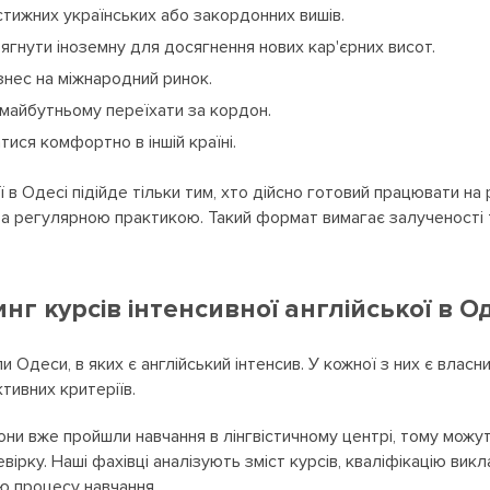
стижних українських або закордонних вишів.
тягнути іноземну для досягнення нових кар'єрних висот.
ізнес на міжнародний ринок.
майбутньому переїхати за кордон.
тися комфортно в іншій країні.
 в Одесі підійде тільки тим, хто дійсно готовий працювати на
 та регулярною практикою. Такий формат вимагає залученості т
г курсів інтенсивної англійської в Од
и Одеси, в яких є англійський інтенсив. У кожної з них є власн
тивних критеріїв.
они вже пройшли навчання в лінгвістичному центрі, тому можуть
рку. Наші фахівці аналізують зміст курсів, кваліфікацію викл
ію процесу навчання.