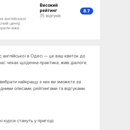
Високий
рейтинг
8.7
35 відгуків
я англійської
асний центр
ворили вже
 англійської в Одесі — це ваш квиток до
вас чекає щоденна практика, живі діалоги,
 вибрати найкращу з них ви зможете за
кладними описами, рейтингами та відгуками.
і курси стануть у пригоді: