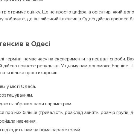
нтр отримує оцінку. Це не просто цифра, а орієнтир, який доп
зу побачите, де англійський інтенсив в Одесі дійсно принесе 
тенсив в Одесі
слі терміни, немає часу на експерименти та невдалі спроби. В
кий дійсно принесе результат. У цьому вам допоможе Enguide. 
ати кілька простих кроків:
в» у місті Одеса.
 розташуванням.
овідають обраним вами параметрам.
ся про них більше (тривалість, розклад занять, розмір групи, д
пройшли навчання.
ка підходить вам за всіма параметрами.