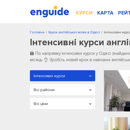
КУРСИ
КАРТА
РЕЙ
Головна
/
Курси англійської мови в Одесі
/
Інтенсивні курс
Інтенсивні курси англі
🏫 По напрямку інтенсивні курси у Одесі ️знайдено 
місяць 👌 Зробіть новий крок в навчанні англійс