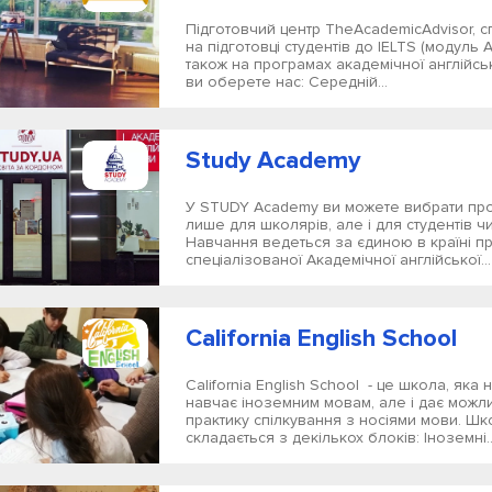
Підготовчий центр TheAcademicAdvisor, с
на підготовці студентів до IELTS (модуль A
також на програмах академічної англійсь
ви оберете нас: Середній...
Study Academy
У STUDY Academy ви можете вибрати пр
лише для школярів, але і для студентів ч
Навчання ведеться за єдиною в країні 
спеціалізованої Академічної англійської...
California English School
California English School - це школа, яка 
навчає іноземним мовам, але і дає можли
практику спілкування з носіями мови. Шк
складається з декількох блоків: Іноземні..