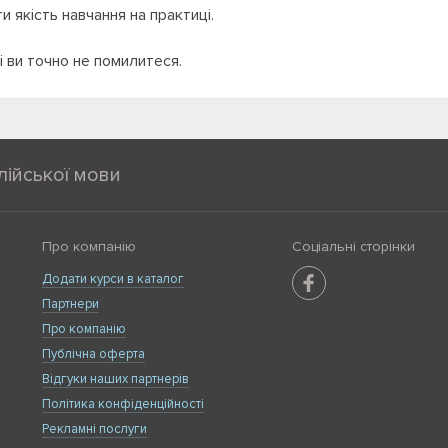
и якість навчання на практиці.
і ви точно не помилитеся.
лійської мови
Про компанію
Соціальні сторінки
Додати курси в каталог
Партнери
Про компанію
Публічна оферта
Відгуки наших партнерів
Політика конфіденційності
Рекламні послуги