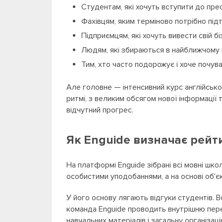
Студентам, які хочуть вступити до пре
Фахівцям, яким терміново потрібно під
Підприємцям, які хочуть вивести свій б
Людям, які збираються в найближчому 
Тим, хто часто подорожує і хоче почува
Але головне — інтенсивний курс англійської
ритмі, з великим обсягом нової інформації
відчутний прогрес.
Як Enguide визначає рейтин
На платформі Enguide зібрані всі мовні школ
особистими уподобаннями, а на основі об'єк
У його основу лягають відгуки студентів. В
команда Enguide проводить внутрішню переві
навчальних матеріалів і загальну організац