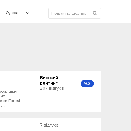
Одеса
Високий
рейтинг
9.3
207 відгуків
ежі шкіл
них
een Forest
...
7 відгуків