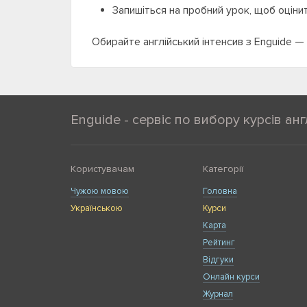
Запишіться на пробний урок, щоб оцінит
Обирайте англійський інтенсив з Enguide — 
Enguide - сервіс по вибору курсів анг
Користувачам
Категорії
Чужою мовою
Головна
Українською
Курси
Карта
Рейтинг
Відгуки
Онлайн курси
Журнал