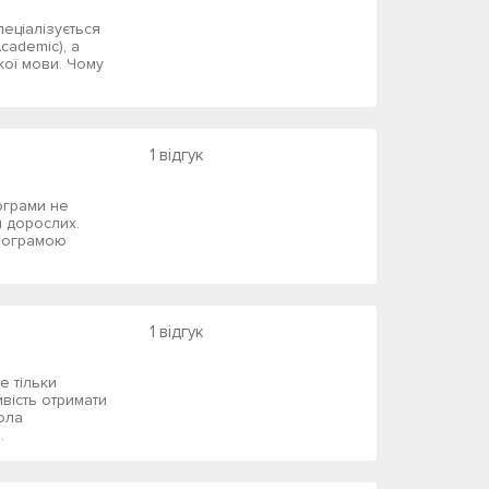
пеціалізується
cademic), а
кої мови. Чому
1 відгук
ограми не
и дорослих.
програмою
1 відгук
не тільки
вість отримати
ола
.