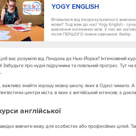
YOGY ENGLISH
Втомилися від безрезультатного вивченн
мови? Тоді вам до нас! Yogy English - суч
вивчення іноземних мов. У нас ви заго
після ПЕРШОГО тижня навчання. Вибір...
об вас розуміли від Лондона до Нью-Йорка? Інтенсивний курс
 Забудьте про нудні підручники та повільний прогрес. Тут на 
.
 важливо знайти хорошу мовну школу, яких в Одесі чимало. А
лінгвістичні центри міста, в яких є англійський інтенсив, з до
курси англійської
 швидко вивчити мову для особистих або професійних цілей. Так