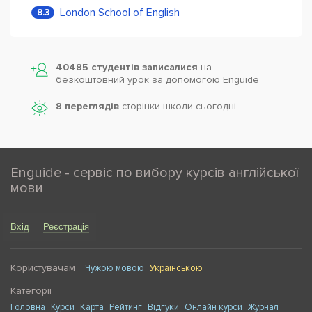
London School of English
8.3
40485 студентів записалися
на
безкоштовний урок за допомогою Enguide
8 переглядів
сторінки школи cьогодні
Enguide - сервіс по вибору курсів англійської
мови
Вхід
Реєстрація
Користувачам
Чужою мовою
Українською
Категорії
Головна
Курси
Карта
Рейтинг
Відгуки
Онлайн курси
Журнал