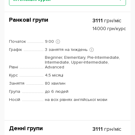
Ранкові групи
3111
грн/міс
14000
грн/курс
Початок
9:00
Графік
3 заняття на тиждень
Beginner, Elementary, Pre-Intermediate,
Intermediate, Upper-Intermediate,
Рівні
Advanced
Курс
4,5 місяці
Заняття
80 хвилин
Група
до 6 людей
Носій
на всіх рівнях англійської мови
Денні групи
3111
грн/міс