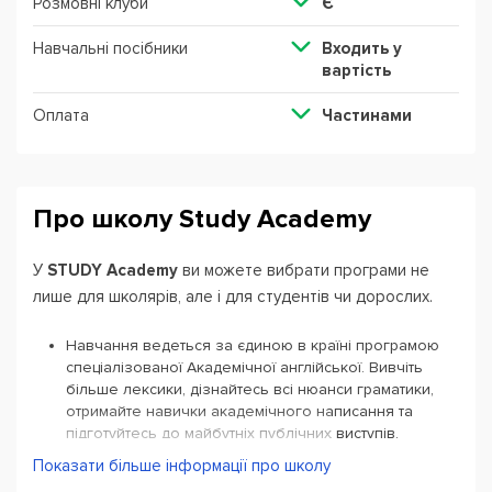
Розмовні клуби
Є
Навчальні посібники
Входить у
вартість
Оплата
Частинами
Про школу Study Academy
У
STUDY Academy
ви можете вибрати програми не
лише для школярів, але і для студентів чи дорослих.
Навчання ведеться за єдиною в країні програмою
спеціалізованої Академічної англійської. Вивчіть
більше лексики, дізнайтесь всі нюанси граматики,
отримайте навички академічного написання та
підготуйтесь до майбутніх публічних виступів.
Показати більше інформації про школу
Всі учні отримують сертифікат після складання іспиту