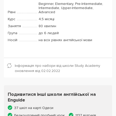
Beginner, Elementary, Pre-Intermediate,
Intermediate, Upper-Intermediate,
Рівні
Advanced
Курс
4,5 місяці
Заняття
80 хвилин
Група
до 6 людей
Носій
на всіх рівнях англійської мови
Інформація про набори від школи Study Academy
оновлення від 02.02.2022
Подивитися інші школи англійської на
Enguide
37 шкіл на карті Одеси
Безкоштовний пробний урок
1137 відгуків