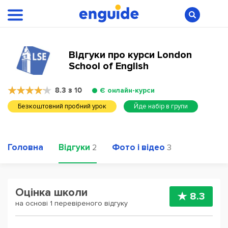
Відгуки про курси London
School of English
8.3 з 10
Є онлайн-курси
Безкоштовний пробний урок
Йде набір в групи
Головна
Відгуки
Фото і відео
2
3
Оцінка школи
8.3
на основі 1 перевіреного відгуку