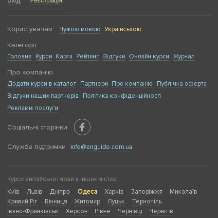
Вхід
Реєстрація
Користувачам
Чужою мовою
Українською
Категорії
Головна
Курси
Карта
Рейтинг
Відгуки
Онлайн курси
Журнал
Про компанію
Додати курси в каталог
Партнери
Про компанію
Публічна оферта
Відгуки наших партнерів
Політика конфіденційності
Рекламні послуги
Соціальні сторінки
Служба підтримки
info@enguide.com.ua
Курси англійської мови в інших містах:
Київ
Львів
Дніпро
Одеса
Харків
Запоріжжя
Миколаїв
Кривий Ріг
Вінниця
Житомир
Луцьк
Тернопіль
Івано-Франківськ
Херсон
Рівне
Чернівці
Чернігів