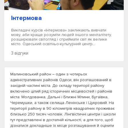
Інтермова
Викладачі курсів «Інтермова» закликають вивчати
мову, аби краще розуміти людей іншого менталітету,
розширювати світогляд і сприймати світ як велике
місто. Одеський освітньо-культурний центр...
3 відгуки
Малиновський район – один з чотирьох
адміністративних районів Одеси, він розташований в
західній частині міста. До складу території району
включено цілий ряд історичних місцевостей і районів
міста: Молдованка, Дальні і Ближні Млини, Бугаївка,
Черемушки, а також селища Ленінське і Цукровий. На
території району в 90 кілометрів квадратних проживає
близько 250 тисяч чоловік. Лінгвістичні центри і школи
тут представлені в достатній кількості, а для того, щоб
дізнатися докладніше їх місце розташування й оцінити