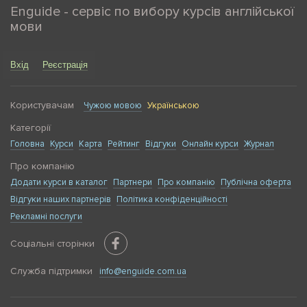
Enguide - сервіс по вибору курсів англійської
мови
Вхід
Реєстрація
Користувачам
Чужою мовою
Українською
Категорії
Головна
Курси
Карта
Рейтинг
Відгуки
Онлайн курси
Журнал
Про компанію
Додати курси в каталог
Партнери
Про компанію
Публічна оферта
Відгуки наших партнерів
Політика конфіденційності
Рекламні послуги
Соціальні сторінки
Служба підтримки
info@enguide.com.ua