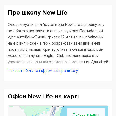
Про школу New Life
Одеські курси англійської мови New Life запрошують
всіх бажаючих вивчати англійську мову. Поглиблений
курс англійської мови триває 12 місяців, він поділений
на 4 рівня, кожен з яких розрахований на вивчення
протягом 3 місяців. Крім того, навчаючись в школі, Ви
можете відвідувати English Club, що допоможе вам
удосконалити навички розмовного мовлення. Для дітей
створені спеціальні літні інтенсивні курси, завдяки яким
Показати більше інформації про школу
вони зможуть не тільки гарно відпочити на канікулах, а
й підвищити рівень володіння англійською мовою.
Офіси New Life на карті
Показати карту