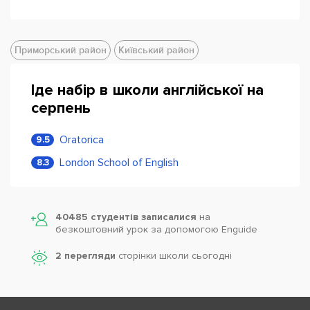
Приморський район
Київський район
Іде набір в школи англійської на
серпень
Oratorica
9.5
London School of English
8.3
40485 студентів записалися
на
безкоштовний урок за допомогою Enguide
2 перегляди
сторінки школи cьогодні