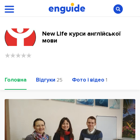
New Life курси англійської
мови
Головна
Відгуки
Фото і відео
25
1