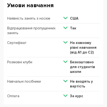
Умови навчання
Наявність занять з носієм
США
Відпрацювання пропущенних
Так
занять
Сертифікат
На кожному
рівні навчання
(від А1 до С2)
Розмовні клуби
Безкоштовно
для студентів
школи
Навчальні посібники
Не входять у
вартість
Оплата
За курс