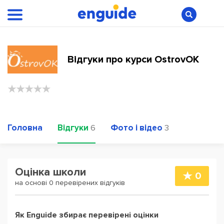
Відгуки про курси OstrovOK
Головна
Відгуки
Фото і відео
6
3
Оцінка школи
0
на основі 0 перевірених відгуків
Як Enguide збирає перевірені оцінки