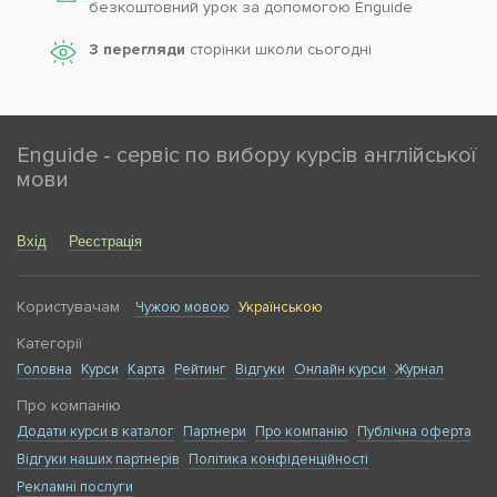
безкоштовний урок за допомогою Enguide
3 перегляди
сторінки школи cьогодні
Enguide - сервіс по вибору курсів англійської
мови
Вхід
Реєстрація
Користувачам
Чужою мовою
Українською
Категорії
Головна
Курси
Карта
Рейтинг
Відгуки
Онлайн курси
Журнал
Про компанію
Додати курси в каталог
Партнери
Про компанію
Публічна оферта
Відгуки наших партнерів
Політика конфіденційності
Рекламні послуги