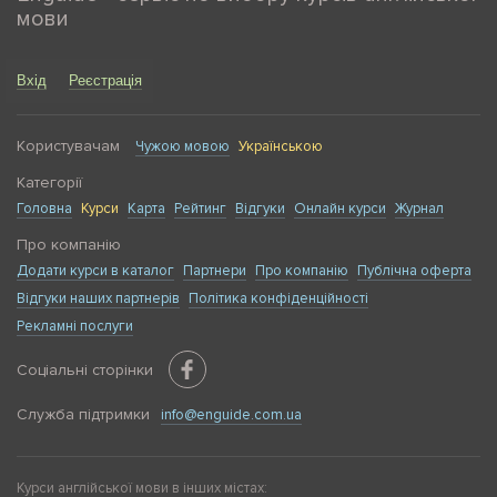
мови
Вхід
Реєстрація
Користувачам
Чужою мовою
Українською
Категорії
Головна
Курси
Карта
Рейтинг
Відгуки
Онлайн курси
Журнал
Про компанію
Додати курси в каталог
Партнери
Про компанію
Публічна оферта
Відгуки наших партнерів
Політика конфіденційності
Рекламні послуги
Соціальні сторінки
Служба підтримки
info@enguide.com.ua
Курси англійської мови в інших містах: