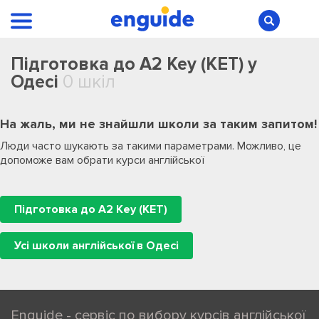
Підготовка до A2 Key (KET) у
Одесі
0 шкіл
На жаль, ми не знайшли школи за таким запитом!
Люди часто шукають за такими параметрами. Можливо, це
допоможе вам обрати курси англійської
Підготовка до A2 Key (KET)
Усі школи англійської в Одесі
Enguide - сервіс по вибору курсів англійської