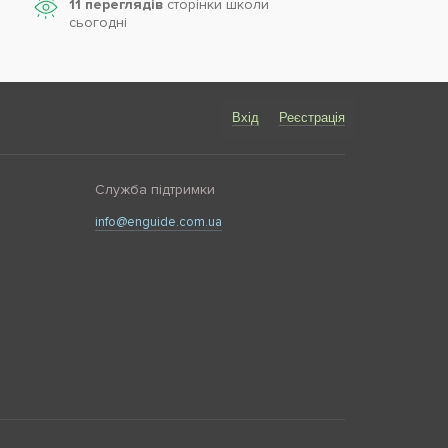
11 переглядів
сторінки школи
cьогодні
Вхід
Реєстрація
Служба підтримки
info@enguide.com.ua