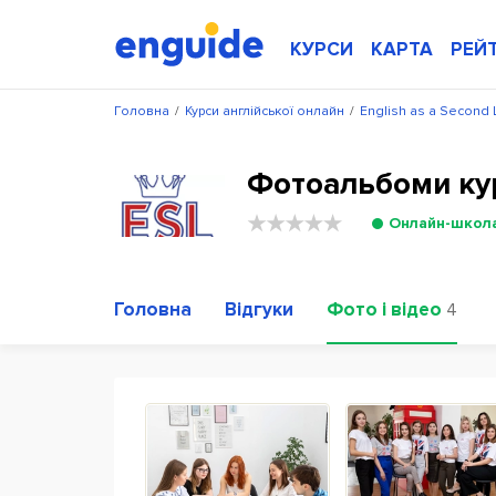
КУРСИ
КАРТА
РЕЙ
Головна
/
Курси англійської онлайн
/
English as a Second
Фотоальбоми курс
Онлайн-школ
Головна
Відгуки
Фото і відео
4