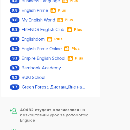
Business Language
9.8
Plus
English Prime
9.8
Plus
My English World
9.8
Plus
FRIENDS English Club
9.8
Plus
Englishdom
9.7
Plus
English Prime Online
9.2
Plus
Empire English School
9.1
Plus
Bambook Academy
9.7
BUKI School
8.3
Green Forest. Дистанційне навчання
9.7
40482 студентів записалися
на
безкоштовний урок за допомогою
Enguide