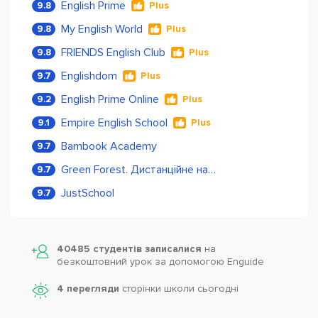
English Prime
9.8
Plus
My English World
9.8
Plus
FRIENDS English Club
9.8
Plus
Englishdom
9.7
Plus
English Prime Online
9.2
Plus
Empire English School
9.1
Plus
Bambook Academy
9.7
Green Forest. Дистанційне навчання
9.7
JustSchool
9.7
40485 студентів записалися
на
безкоштовний урок за допомогою Enguide
4 перегляди
сторінки школи cьогодні