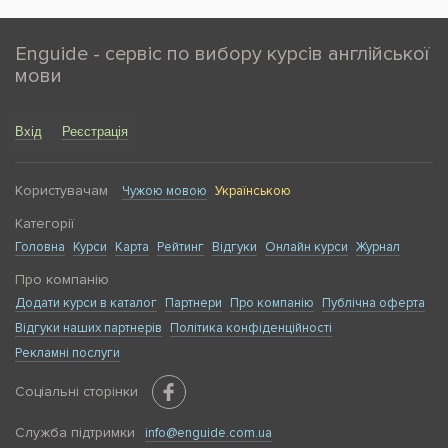
Enguide - сервіс по вибору курсів англійської
мови
Вхід
Реєстрація
Користувачам
Чужою мовою
Українською
Категорії
Головна
Курси
Карта
Рейтинг
Відгуки
Онлайн курси
Журнал
Про компанію
Додати курси в каталог
Партнери
Про компанію
Публічна оферта
Відгуки наших партнерів
Політика конфіденційності
Рекламні послуги
Соціальні сторінки
Служба підтримки
info@enguide.com.ua