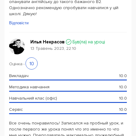
опанувати англійську до такого бажаного B2.
Однозначно рекомендую спробувати навчатися у цій
школі. Дякую!
Відповісти
Илья Некрасов
Був(ла) на уроці
13 Травень 2023, 22:10
10
Оцінка
-
Викладач
10.0
Методика навчання
10.0
Навчальний клас (офіс)
10.0
Сервіс
10.0
Все очень понравилось! Записался на пробный урок, и
после первого же урока понял что это именно то что
мне нужно. Преподаватель максимально дружелюбный,