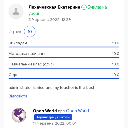
Лихачевская Екатерина
Був(ла) на
уроці
3 Червень 2022, 12:29
10
Оцінка
-
Викладач
10.0
Методика навчання
10.0
Навчальний клас (офіс)
10.0
Сервіс
10.0
administrator is nice and my teacher is the best
Відповісти
Open World
Open World
про
Адміністрація школи
11 Червень 2022, 00:01