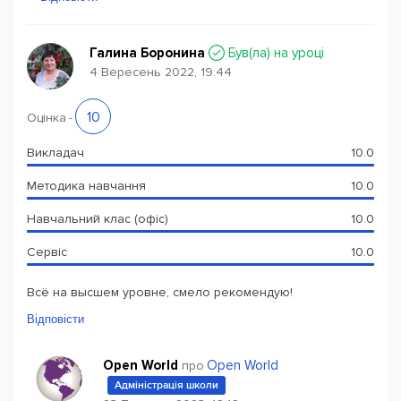
Галина Боронина
Був(ла) на уроці
4 Вересень 2022, 19:44
10
Оцінка
-
Викладач
10.0
Методика навчання
10.0
Навчальний клас (офіс)
10.0
Сервіс
10.0
Всё на высшем уровне, смело рекомендую!
Відповісти
Open World
Open World
про
Адміністрація школи