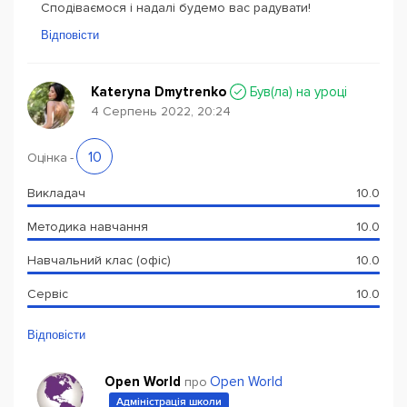
Сподіваємося і надалі будемо вас радувати!
Відповісти
Kateryna Dmytrenko
Був(ла) на уроці
4 Серпень 2022, 20:24
10
Оцінка
-
Викладач
10.0
Методика навчання
10.0
Навчальний клас (офіс)
10.0
Сервіс
10.0
Відповісти
Open World
Open World
про
Адміністрація школи