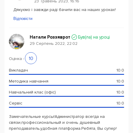
23 Травень 2023, 16:16
Дякуємо і завжди раді бачити вас на наших уроках!
Відповісти
Натали Роззяврот
Був(ла) на уроці
29 Серпень 2022, 22:02
10
Оцінка
-
Викладач
10.0
Методика навчання
10.0
Навчальний клас (офіс)
10.0
Сервіс
10.0
Замечательные курсы!Администратор всегда на
связи,профессиональный и очень душевный
преподаватель,удобная платформа.Ребята, Вы супер!