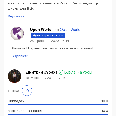
вирішили і провели заняття в Zoom) Рекомендую цю
школу для Всіх!
Відповісти
Open World
Open World
про
Адміністрація школи
23 Травень 2023, 16:14
Дякуємо! Радіємо вашим успіхам разом з вами!
Відповісти
Дмитрий Зубаха
Був(ла) на уроці
18 Жовтень 2022, 17:19
10
Оцінка
-
Викладач
10.0
Методика навчання
10.0