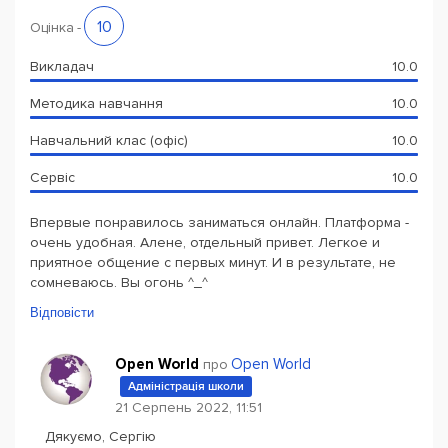
10
Оцінка
-
Викладач
10.0
Методика навчання
10.0
Навчальний клас (офіс)
10.0
Сервіс
10.0
Впервые понравилось заниматься онлайн. Платформа -
очень удобная. Алене, отдельный привет. Легкое и
приятное общение с первых минут. И в результате, не
сомневаюсь. Вы огонь ^_^
Відповісти
Open World
Open World
про
Адміністрація школи
21 Серпень 2022, 11:51
Дякуємо, Сергію