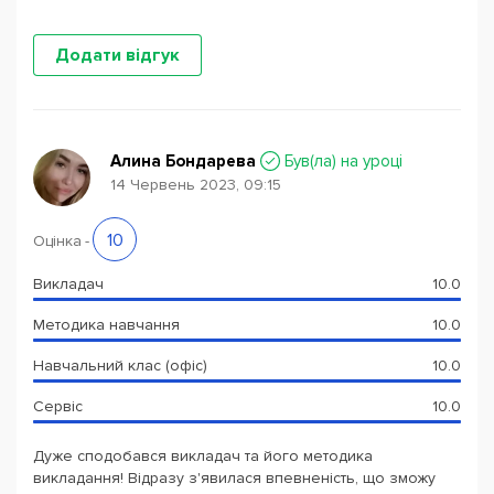
Додати відгук
Алина Бондарева
Був(ла) на уроці
14 Червень 2023, 09:15
10
Оцінка
-
Викладач
10.0
Методика навчання
10.0
Навчальний клас (офіс)
10.0
Сервіс
10.0
Дуже сподобався викладач та його методика
викладання! Відразу з'явилася впевненість, що зможу