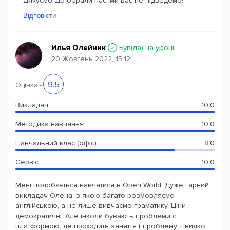
Дякуємо що обрали нас, ми вас не підведемо!
Відповісти
Илья Олейник
Був(ла) на уроці
20 Жовтень 2022, 15:12
9.5
Оцінка
-
Викладач
10.0
Методика навчання
10.0
Навчальний клас (офіс)
8.0
Сервіс
10.0
Мені подобається навчатися в Open World. Дуже гарний
викладач Олена, з якою багато розмовляємо
англійською, а не лише вивчаємо граматику. Ціни
демократичні. Але інколи бувають проблеми с
платформою, де проходить заняття ( проблему швидко