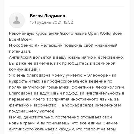
Богач Людмила
15 Грудень 2021, 15:52
Рекомендую курсы английского языка Open World! Всем!
Всем! Всем!
И особенно))! - желающим повысить свой жизненный
потенциал.
Английский вольется в вашу жизнь мягко и естественно.
Вы даже не заметите, как приобщитесь к всемирной
коммуникации))
Я очень благодарна моему учителю – Элеоноре - за
мудрость и такт, за профессиональное ведение по
полям английской грамматики, фонетики и лексикологии.
Благодарна за вдумчивый подход, за чувствительность в
переменах моего восприятия иностранного языка, за
фантазию и творчество. На уроках всегда интересно! И
по-домашнему уютно))
И Мир, действительно, постепенно открывает свои
новые грани! А ты понимаешь, что все едины. Знание
английского сближает с каждым, кто говорит на этом