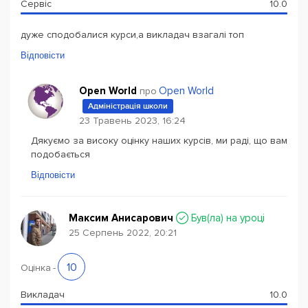
Сервіс
10.0
дуже сподобалися курси,а викладач взагалі топ
Відповісти
Open World
Open World
про
Адміністрація школи
23 Травень 2023, 16:24
Дякуємо за високу оцінку наших курсів, ми раді, що вам
подобається
Відповісти
Максим Анисарович
Був(ла) на уроці
25 Серпень 2022, 20:21
10
Оцінка
-
Викладач
10.0