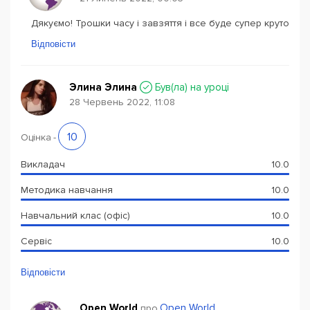
Дякуємо! Трошки часу і завзяття і все буде супер круто
Відповісти
Элина Элина
Був(ла) на уроці
28 Червень 2022, 11:08
10
Оцінка
-
Викладач
10.0
Методика навчання
10.0
Навчальний клас (офіс)
10.0
Сервіс
10.0
Відповісти
Open World
Open World
про