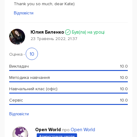
Thank you so much, dear Kate)
Відповісти
Юлия Биленко
Був(ла) на уроці
23 Травень 2022, 21:37
10
Оцінка
-
Викладач
10.0
Методика навчання
10.0
Навчальний клас (офіс)
10.0
Сервіс
10.0
Відповісти
Open World
Open World
про
Адміністрація школи