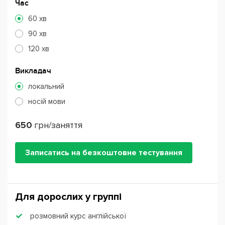
Час
60 хв
90 хв
120 хв
Викладач
локальний
носій мови
650
грн/заняття
Записатись на безкоштовне тестування
Для дорослих у группі
розмовний курс англійської