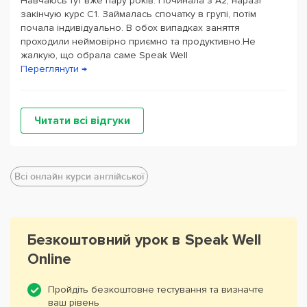
Навчаюсь тут вже пару років. Починала з А2, наразі
закінчую курс С1. Займалась спочатку в групі, потім
почала індивідуально. В обох випадках заняття
проходили неймовірно приємно та продуктивно.Не
жалкую, що обрала саме Speak Well
Переглянути →
Читати всі відгуки
Всі онлайн курси англійської
Безкоштовний урок в Speak Well
Online
Пройдіть безкоштовне тестування та визначте
ваш рівень