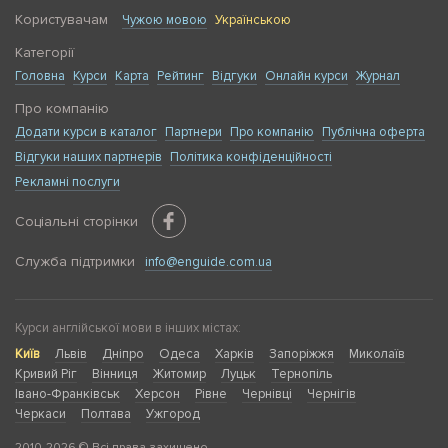
Користувачам
Чужою мовою
Українською
Категорії
Головна
Курси
Карта
Рейтинг
Відгуки
Онлайн курси
Журнал
Про компанію
Додати курси в каталог
Партнери
Про компанію
Публічна оферта
Відгуки наших партнерів
Політика конфіденційності
Рекламні послуги
Соціальні сторінки
Служба підтримки
info@enguide.com.ua
Курси англійської мови в інших містах:
Київ
Львів
Дніпро
Одеса
Харків
Запоріжжя
Миколаїв
Кривий Ріг
Вінниця
Житомир
Луцьк
Тернопіль
Івано-Франківськ
Херсон
Рівне
Чернівці
Чернігів
Черкаси
Полтава
Ужгород
2010-2026 © Всі права захищено