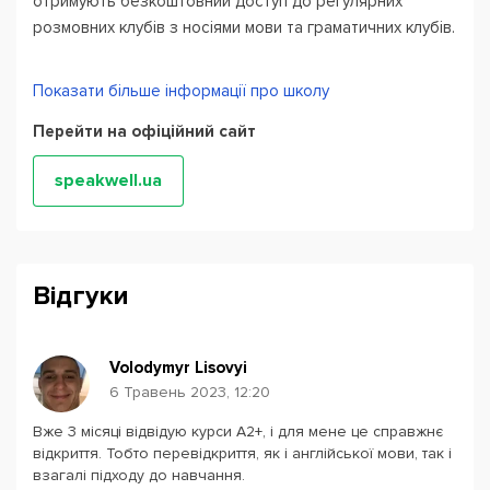
отримують безкоштовний доступ до регулярних
розмовних клубів з носіями мови та граматичних клубів.
Заняття проводяться індивідуально та в міні-
Показати більше інформації про школу
групах, в Zoom та Google Meet.
Перейти на офіційний сайт
speakwell.ua
Відгуки
Volodymyr Lisovyi
6 Травень 2023, 12:20
Вже 3 місяці відвідую курси А2+, і для мене це справжнє
відкриття. Тобто перевідкриття, як і англійської мови, так і
взагалі підходу до навчання.