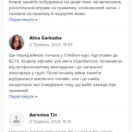
Кожне заняття побудоване на цікаві теми, які включають
різнопланові вправи на граматику, словниковий запас, і
головне на практику й «відчуття» мови...
Переглянути →
Alina Garkusha
3 Травень 2023, 15:34
Ще перед війною почала у СпікВел курс підготовки до
IELTS. Ходила офлайн: усе мега подобалося, починаючи
від професіоналізму викладачки і до загальної
атмосфери у групі. Після початку війни заняття
відбувалися виключно онлайн, але і це навіть
наздогнало мої очікування, тому що вайб завжди був
приємний...
Переглянути →
Ангеліна Тіл
3 Травень 2023, 15:31