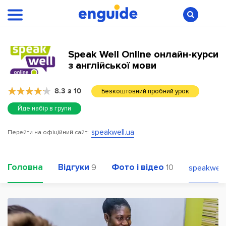
Speak Well Online онлайн-курси
з англійської мови
8.3 з 10
Безкоштовний пробний урок
Йде набір в групи
speakwell.ua
Перейти на офіційний сайт:
Головна
Відгуки
Фото і відео
9
10
speakwell.